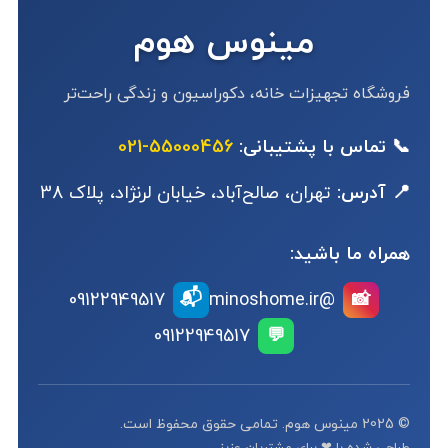
مینوس هوم
فروشگاه تجهیزات خانه، دکوراسیون و زندگی راحت‌تر
📞 تماس با پشتیبانی:
55000456-021
📍 آدرس:
تهران، صالح‌آباد، خیابان لرنژاد، پلاک 38
همراه ما باشید:
📬
09122949517
@minoshome.ir
📸
09122949517
💬
© 2025 مینوس هوم. تمامی حقوق محفوظ است.