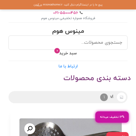
پیج ما را در اینستاگرام دنبال کنید: mionoshome.ir
رد کردن
021-55000456
📞
فروشگاه همواره تخفیفی مینوس هوم
مینوس هوم
0
سبد خرید
ارتباط با ما
دسته بندی محصولات
آرکوپال
2
۱۲% تخفیف عیدانه