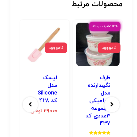
محصولات مرتبط
۱۳% تخفیف عیدانه
ناموجود
ناموجود
ناموج
ظرف
لیسک
ان
نگهدارنده
مدل
سی
مدل
Silicone
کد 6
سرامیکی
کد 428
00
مجموعه
49.000
تومان
3عددی کد
437