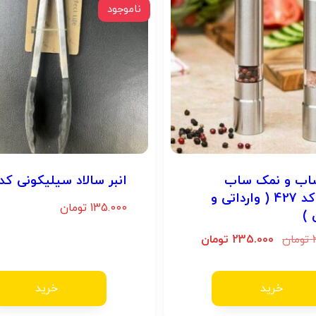
ناموجود
اب و نمک ساب
انبر سالاد سیلیکونی کد 36
اتودی کد 427 ( وارداتی و
135.000
تومان
)
تومان
235.000
تومان
خرید
خرید