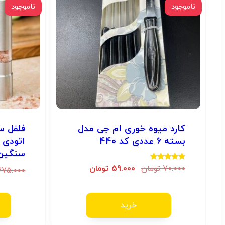
ناموجود
ناموجود
کارد میوه خوری ام جی مدل
فلفل س
بسته 6 عددی کد 440
سنگین 
امتیاز
70.000
تومان
59.000
تومان
275.000
5.00
از 5
خرید