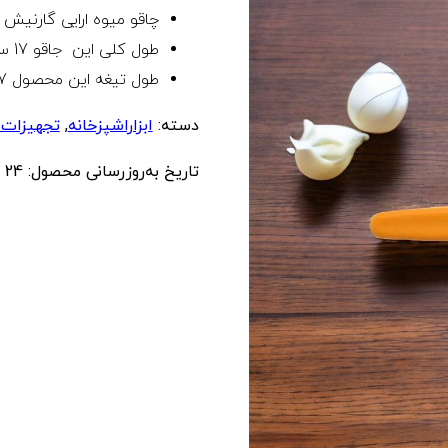
چاقو میوه ارایی گارنیش 
طول کلی این جاقو 17 سانت است
طول تیغه این محصول 7 سانت میباشد
دسته:
ابزاراشپزخانه
,
تجهیزات 
تاریخ به‌روزرسانی محصول:
24 شهریور 1404