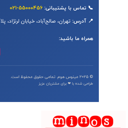
📞 تماس با پشتیبانی:
55000456-021
📍 آدرس:
تهران، صالح‌آباد، خیابان لرنژاد، پلاک
همراه ما باشید:
© 2025 مینوس هوم. تمامی حقوق محفوظ است.
طراحی شده با ❤ برای مشتریان عزیز