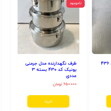
ناموجود
4
ظرف نگهدارنده مدل جرمنی
یونیک کد 430 بسته 3
عددی
650.000
تومان
خرید