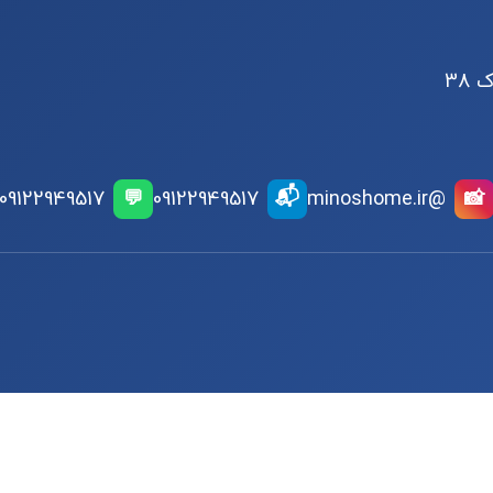
 38
📬
09122949517
💬
09122949517
@minoshome.ir
📸