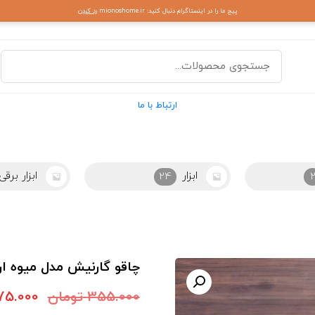
پیج ما را در اینستاگرام دنبال کنید: mionoshome.ir
رد کردن
ارتباط با ما
ابزار برقی
ابزاراشپزخ
43
چاقو گارنیش مدل میوه ارایی
355.000
تومان
75.000