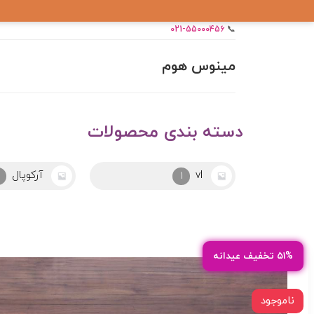
021-55000456
📞
مینوس هوم
دسته بندی محصولات
آرکوپال
ابزار
24
2
۵۱% تخفیف عیدانه
ناموجود