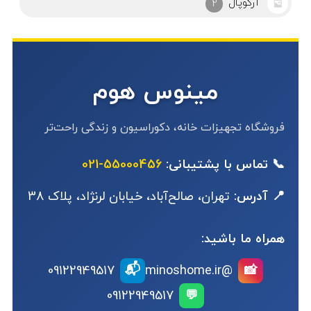
آرکوپال
2
مینوس هوم
فروشگاه تجهیزات خانه، دکوراسیون و زندگی راحت‌تر
📞 تماس با پشتیبانی:
55000456-021
📍 آدرس:
تهران، صالح‌آباد، خیابان لرنژاد، پلاک 38
همراه ما باشید:
📬
09122949517
@minoshome.ir
📸
09122949517
💬