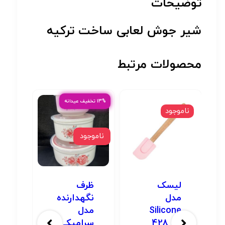
توضیحات
شیر جوش لعابی ساخت ترکیه
محصولات مرتبط
۱۳% تخفیف عیدانه
ناموجود
ناموج
ناموجود
لیسک
ظرف
اس
مدل
نگهدارنده
بس
Silicone
مدل
شن
کد 428
سرامیکی
21