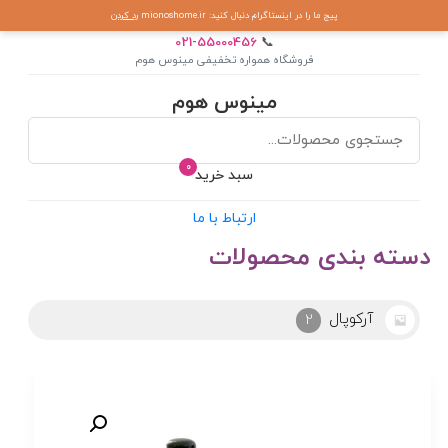
پیج ما را در اینستاگرام دنبال کنید: mionoshome.ir
رد کردن
021-55000456
📞
فروشگاه همواره تخفیفی مینوس هوم
مینوس هوم
0
سبد خرید
ارتباط با ما
دسته بندی محصولات
آرکوپال
2