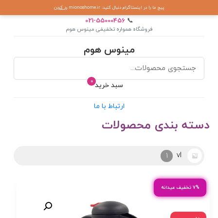
پیج ما را در اینستاگرام دنبال کنید: mionoshome.ir
رد کردن
021-55000456
📞
فروشگاه همواره تخفیفی مینوس هوم
مینوس هوم
0
سبد خرید
ارتباط با ما
دسته بندی محصولات
آرکوپال
2
۷% تخفیف عیدانه