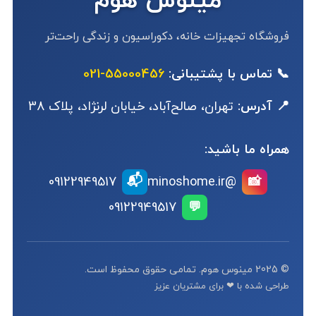
مینوس هوم
فروشگاه تجهیزات خانه، دکوراسیون و زندگی راحت‌تر
📞 تماس با پشتیبانی:
55000456-021
📍 آدرس:
تهران، صالح‌آباد، خیابان لرنژاد، پلاک 38
همراه ما باشید:
📬
09122949517
@minoshome.ir
📸
09122949517
💬
© 2025 مینوس هوم. تمامی حقوق محفوظ است.
طراحی شده با ❤ برای مشتریان عزیز