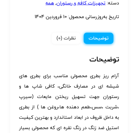
دسته:
تجهیزات کافه و رستوران
,
همه
تاریخ به‌روزرسانی محصول:
10 فروردین 1404
توضیحات
نظرات (0)
توضیحات
آرام ریز بطری محصولی مناسب برای بطری های
شیشه ای در مصارف خانگی، کافی شاپ ها و
رستوران جهت تسهیل ریختن مایعات (سیرپ
،شربت ،سس،طعم دهنده ها،روغن ها ) از بطری
به داخل ظروف در ابعاد استاندارد و بهترین کیفیت
استیل ضد زنگ در رنگ نقره ای که محصولی بسیار