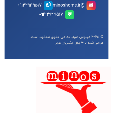
📬
09122949517
@minoshome.ir
📸
09122949517
💬
© 2025 مینوس هوم. تمامی حقوق محفوظ است.
طراحی شده با ❤ برای مشتریان عزیز