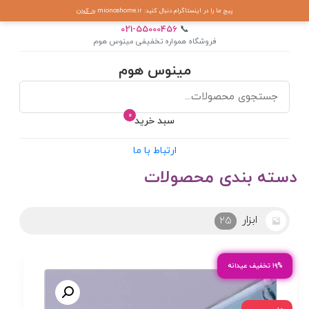
پیج ما را در اینستاگرام دنبال کنید: mionoshome.ir
رد کردن
021-55000456
📞
فروشگاه همواره تخفیفی مینوس هوم
مینوس هوم
0
سبد خرید
ارتباط با ما
دسته بندی محصولات
ابزار
25
۱۹% تخفیف عیدانه