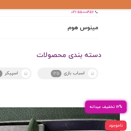
021-55000456
📞
مینوس هوم
دسته بندی محصولات
اسپیکر
اکسسوری
46
125
۱۶% تخفیف عیدانه
ناموجود