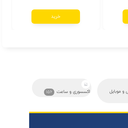
خرید
ایرپاد
باتری
25
عت
156