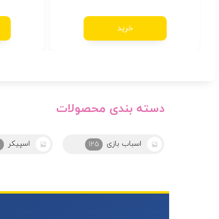
از 5
خرید
دسته بندی محصولات
اسپیکر
اکسسوری
46
125