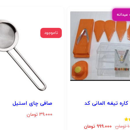
ناموجود
نده 10 کاره تیغه المانی کد
صافی چای استیل
39.000
تومان
1
تومان
999.000
تومان