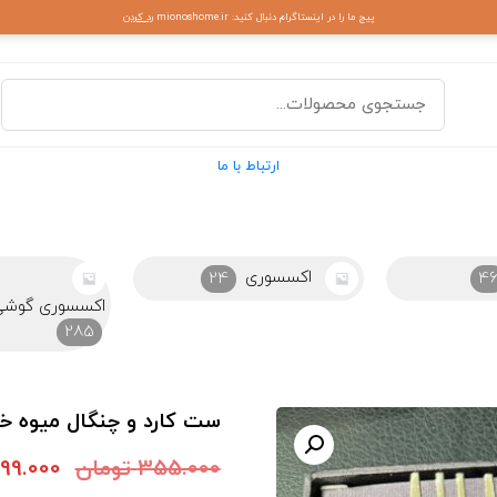
پیج ما را در اینستاگرام دنبال کنید: mionoshome.ir
رد کردن
ارتباط با ما
24
اکسسوری گوشی و موبایل
اکسسوری و سا
285
ست کارد و چنگال میوه خوری 12 پارچه بونیتو
355.000
تومان
99.000