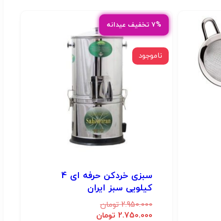
۷% تخفیف عیدانه
ناموجود
سبزی خردکن حرفه ای 4
کیلویی سبز ایران
2.950.000
تومان
2.750.000
تومان