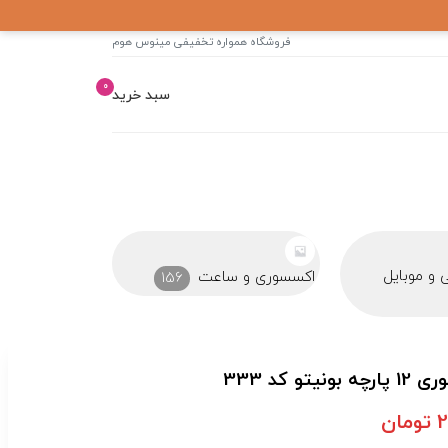
فروشگاه همواره تخفیفی مینوس هوم
0
سبد خرید
ایرپاد
باتری
25
عت
156
 کد 333
2
تومان