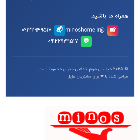
همراه ما باشید:
📬
09122949517
@minoshome.ir
📸
09122949517
💬
© 2025 مینوس هوم. تمامی حقوق محفوظ است.
طراحی شده با ❤ برای مشتریان عزیز