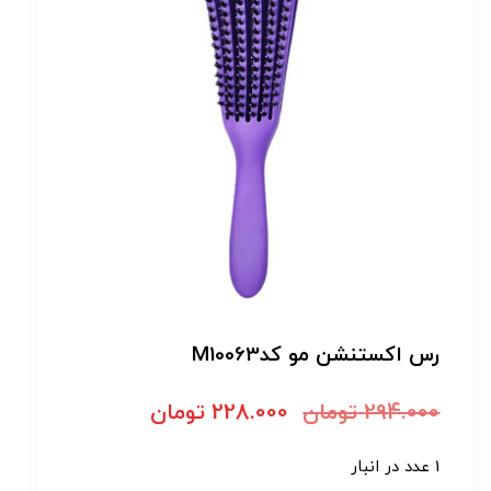
رس اکستنشن مو کدM10063
294.000
تومان
228.000
تومان
1 عدد در انبار