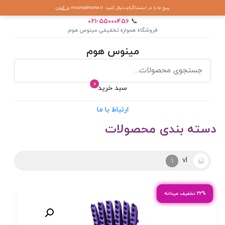
پیج ما را در اینستاگرام دنبال کنید: mionoshome.ir
رد کردن
021-55000456
📞
فروشگاه همواره تخفیفی مینوس هوم
مینوس هوم
0
سبد خرید
ارتباط با ما
دسته بندی محصولات
vl
1
۲۲% تخفیف عیدانه