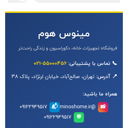
مینوس هوم
فروشگاه تجهیزات خانه، دکوراسیون و زندگی راحت‌تر
📞 تماس با پشتیبانی:
55000456-021
📍 آدرس:
تهران، صالح‌آباد، خیابان لرنژاد، پلاک 38
همراه ما باشید:
📬
09122949517
@minoshome.ir
📸
09122949517
💬