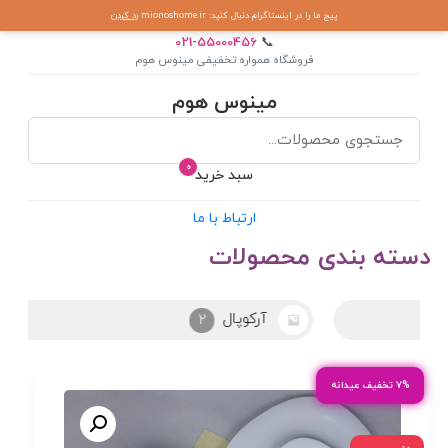
پیج ما را در اینستاگرام دنبال کنید: mionoshome.ir
رد کردن
021-55000456
📞
فروشگاه همواره تخفیفی مینوس هوم
مینوس هوم
0
سبد خرید
ارتباط با ما
دسته بندی محصولات
آرکوپال
2
۷% تخفیف عیدانه