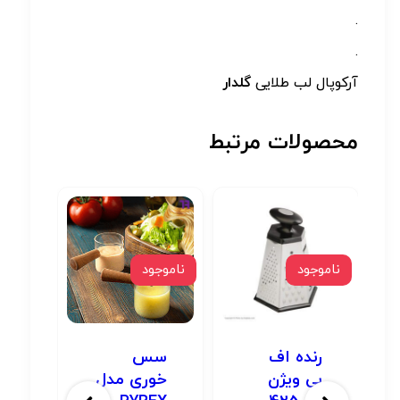
.
.
آرکوپال لب طلایی
گلدار
محصولات مرتبط
ناموجود
ناموجود
ناموج
رنده اف
سس
صا
بی ویژن
خوری مدل
مد