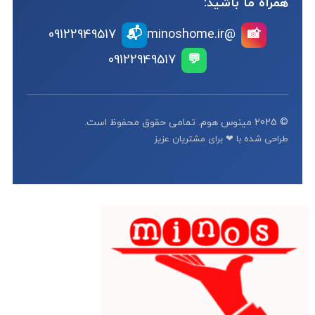
همراه ما باشید:
📬
09122949517
@minoshome.ir
📸
09122949517
💬
© 2025 مینوس هوم. تمامی حقوق محفوظ است.
طراحی شده با ❤ برای مشتریان عزیز