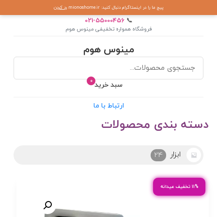
پیج ما را در اینستاگرام دنبال کنید: mionoshome.ir
رد کردن
021-55000456
📞
فروشگاه همواره تخفیفی مینوس هوم
مینوس هوم
0
سبد خرید
ارتباط با ما
دسته بندی محصولات
ابزار
24
۱۱% تخفیف عیدانه