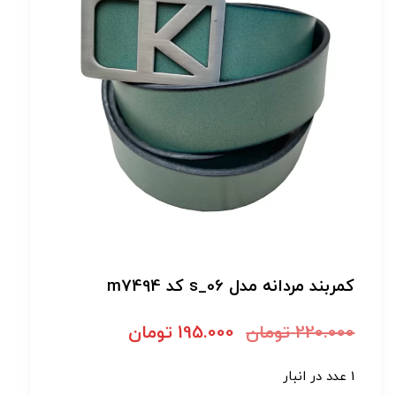
کمربند مردانه مدل s_06 کد m7494
220.000
تومان
195.000
تومان
1 عدد در انبار