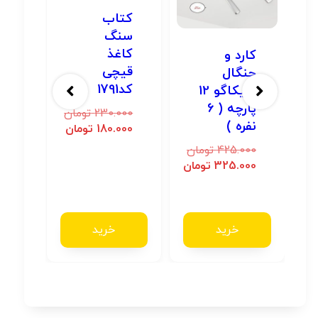
کتاب
سنگ
کاغذ
کارد و
قیچی
چنگال
کد1791
شیکاگو 12
SHOCKورزشیSPORT
پارچه ( 6
230.000
تومان
نفره )
180.000
تومان
425.000
تومان
ان
325.000
تومان
ان
خرید
خرید