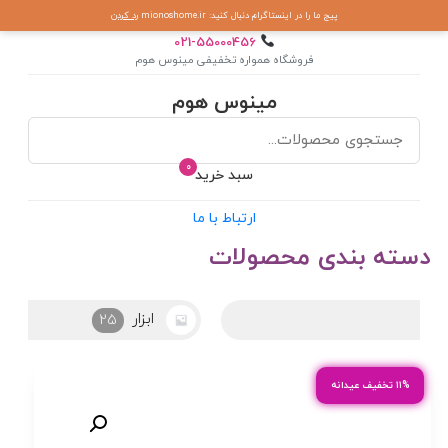
پیج ما را در اینستاگرام دنبال کنید: mionoshome.ir
رد کردن
021-55000456
فروشگاه همواره تخفیفی مینوس هوم
مینوس هوم
0
سبد خرید
ارتباط با ما
دسته بندی محصولات
ابزار
25
۱۱% تخفیف عیدانه