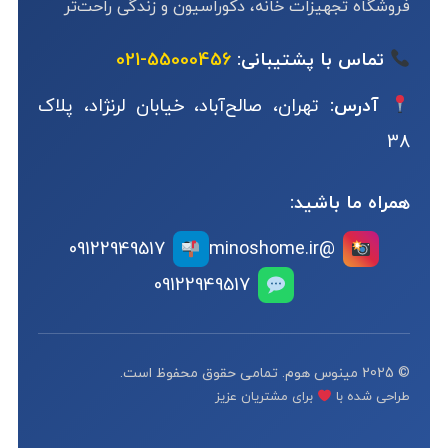
فروشگاه تجهیزات خانه، دکوراسیون و زندگی راحت‌تر
تماس با پشتیبانی:
55000456-021
آدرس:
تهران، صالح‌آباد، خیابان لرنژاد، پلاک
38
همراه ما باشید:
09122949517
@minoshome.ir
09122949517
© 2025 مینوس هوم. تمامی حقوق محفوظ است.
طراحی شده با
برای مشتریان عزیز