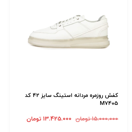
کفش روزمره مردانه استینگ سایز 42 کد
M7405
15.000.000
تومان
13.425.000
تومان