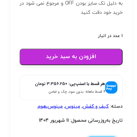
به دلیل تک سایز بودن OFF و مرجوع نمی شود در
خرید خود دقت کنید
1 عدد در انبار
افزودن به سبد خرید
هر قسط با اسنپ‌پی:
3.356.250
تومان
۴ قسط ماهانه. بدون سود، چک و ضامن.
دسته:
کیف و کفش
,
مینوس
,
مینوس،هوم
تاریخ به‌روزرسانی محصول:
11 شهریور 1404