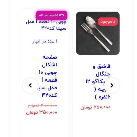
۱۳% تخفیف عیدانه
ناموجود
1 عدد در انبار
صفحه
اشکال
قاشق و
چوبی 10
چنگال
قطعه l
شیکاگو 12
مدل سپتا
پارچه (
کد420
6نفره )
400.000
تومان
750.000
تومان
350.000
تومان
مان
مان