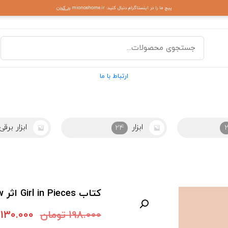
پیج ما را در اینستاگرام دنبال کنید: mionoshome.ir
رد کردن
ارتباط با ما
ابزار برقی
ابزاراشپزخ
43
کتاب Girl in Pieces اثر Kathleen Glasgow انتشارات Ember کد m7499
198.000
تومان
130.000