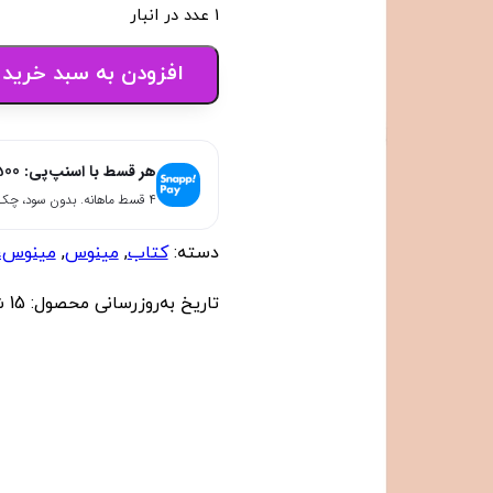
1 عدد در انبار
افزودن به سبد خرید
هر قسط با اسنپ‌پی:
500
۴ قسط ماهانه. بدون سود، چک و ضامن.
دسته:
کتاب
,
مینوس
,
مینوس،
تاریخ به‌روزرسانی محصول:
15 شهریور 1404