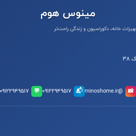
مینوس هوم
یزات خانه، دکوراسیون و زندگی راحت‌تر
 38
📬
09122949517
💬
09122949517
@minoshome.ir
📸