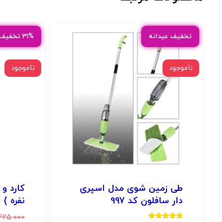
تخفیف عیدانه
۳۱% تخفیف عیدانه
ناموجود
ناموجود
طی زمین شوی مدل اسپری
دار سافلون کد 997
نفره )
425.000