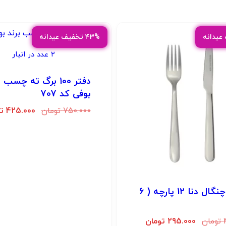
۴۳% تخفیف عیدانه
2 عدد در انبار
دفتر 100 برگ ته چسب 
بوفی کد 707
750.000
تومان
425.000
ت
کارد و چنگال دنا 12 پارچه ( 6
تومان
295.000
تومان