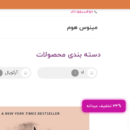
021-55000456
📞
مینوس هوم
دسته بندی محصولات
آرکوپال
ابزار
24
2
۳۴% تخفیف عیدانه