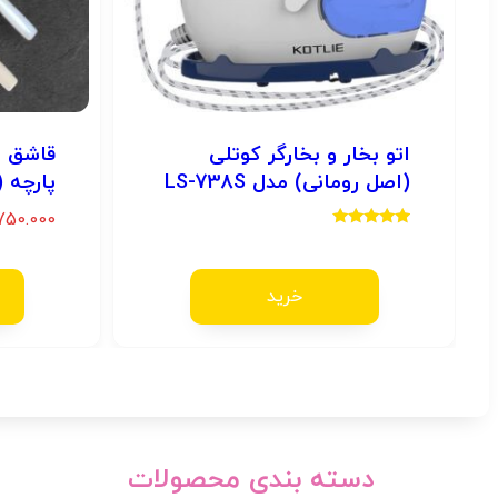
اتو بخار و بخارگر کوتلی
(اصل رومانی) مدل LS-738S
پارچه ( 6نفره
750.000
امتیاز
5.00
از 5
خرید
دسته بندی محصولات