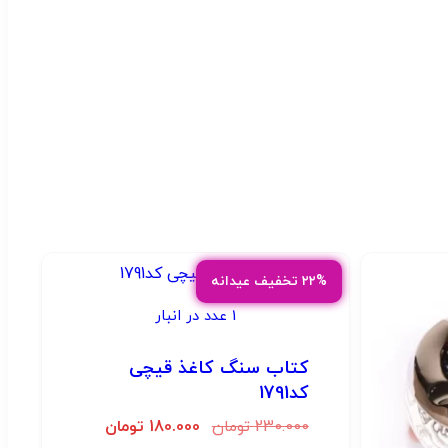
۲۲% تخفیف عیدانه
1 عدد در انبار
کتاب سنگ کاغذ قیچی
کد1791
230.000
تومان
180.000
تومان