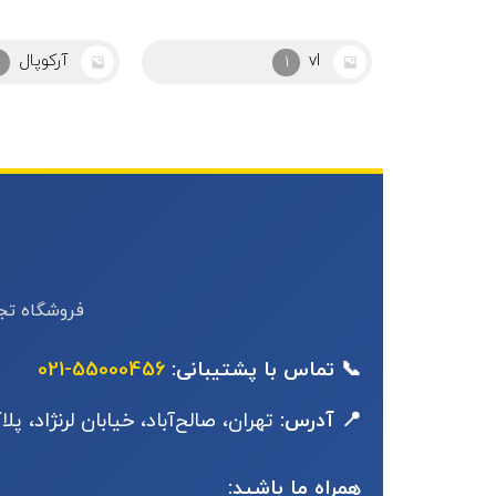
آرکوپال
ابزار
25
2
فروشگاه تجه
📞 تماس با پشتیبانی:
55000456-021
📍 آدرس:
تهران، صالح‌آباد، خیابان لرنژاد، پلاک
همراه ما باشید: