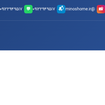
📬
09122949517
💬
09122949517
@minoshome.ir
📸