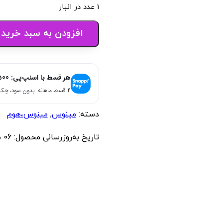
1 عدد در انبار
افزودن به سبد خرید
هر قسط با اسنپ‌پی:
500
۴ قسط ماهانه. بدون سود، چک و ضامن.
دسته:
مینوس
,
مینوس،هوم
تاریخ به‌روزرسانی محصول:
06 مهر 1404