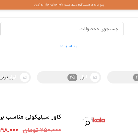
پیج ما را در اینستاگرام دنبال کنید: mionoshome.ir
رد کردن
ارتباط با ما
ابزار برقی
ابزاراشپزخ
44
کاور سیلیکونی مناسب برای گوشی
250.000
تومان
198.000