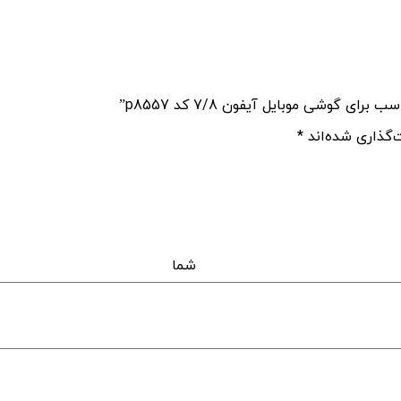
گوشی موبایل آیفون 7/8 کد p8557”
‌گذاری شده‌اند
*
اه 