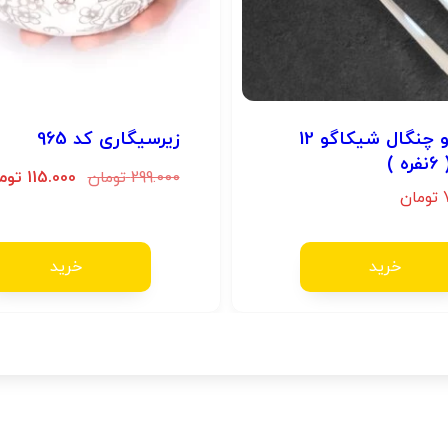
قاشق و چنگال شیکاگو 12
زیرسیگاری کد 965
 )
299.000
تومان
115.000
توم
تومان
خرید
خرید