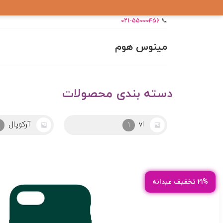
021-55000456
📞
مینوس هوم
دسته بندی محصولات
آرکوپال
ابزار
25
2
۲۱% تخفیف عیدانه