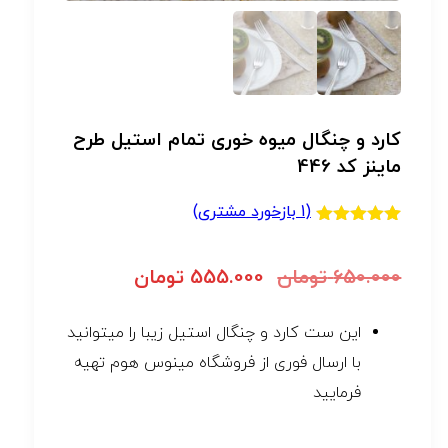
کارد و چنگال میوه خوری تمام استیل طرح
ماینز کد 446
(
1
بازخورد مشتری)
1
امتیازدهی
5.00
از 5
در
650.000
تومان
555.000
تومان
امتیازدهی
مشتری
این ست کارد و چنگال استیل زیبا را میتوانید
با ارسال فوری از فروشگاه مینوس هوم تهیه
فرمایید