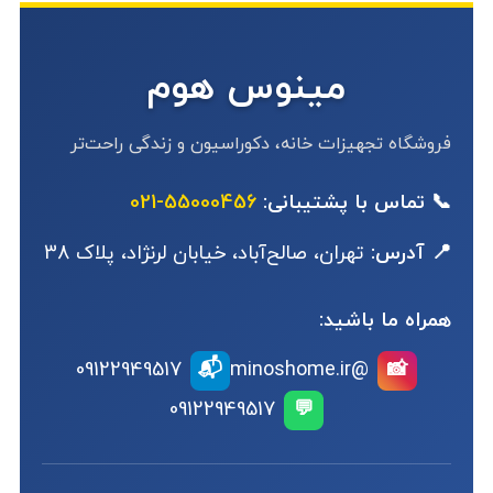
مینوس هوم
فروشگاه تجهیزات خانه، دکوراسیون و زندگی راحت‌تر
📞 تماس با پشتیبانی:
55000456-021
📍 آدرس:
تهران، صالح‌آباد، خیابان لرنژاد، پلاک 38
همراه ما باشید:
📬
09122949517
@minoshome.ir
📸
09122949517
💬