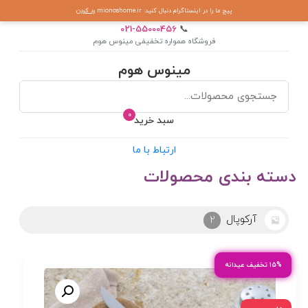
پیج ما را در اینستاگرام دنبال کنید: mionoshome.ir
رد کردن
021-55000456
📞
فروشگاه همواره تخفیفی مینوس هوم
مینوس هوم
0
سبد خرید
ارتباط با ما
دسته بندی محصولات
آرکوپال
2
۱۵% تخفیف عیدانه