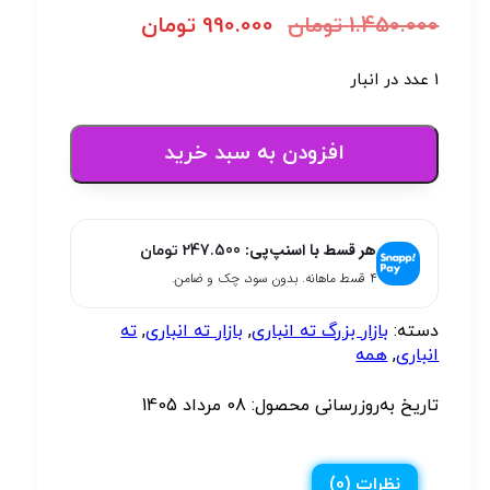
1.450.000
تومان
990.000
تومان
1 عدد در انبار
افزودن به سبد خرید
هر قسط با اسنپ‌پی:
247.500
تومان
۴ قسط ماهانه. بدون سود، چک و ضامن.
دسته:
بازار بزرگ ته انباری
,
بازار ته انباری
,
ته
انباری
,
همه
تاریخ به‌روزرسانی محصول:
08 مرداد 1405
نظرات (0)