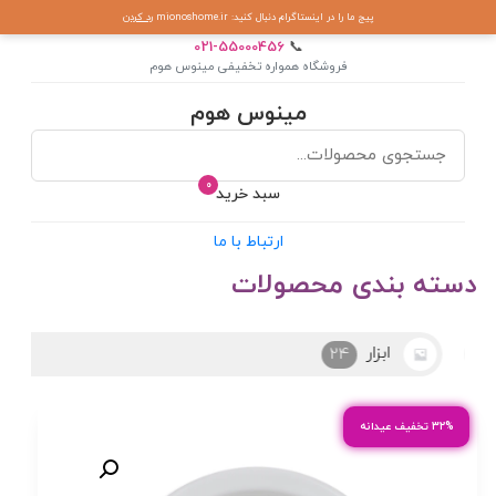
پیج ما را در اینستاگرام دنبال کنید: mionoshome.ir
رد کردن
021-55000456
📞
فروشگاه همواره تخفیفی مینوس هوم
مینوس هوم
0
سبد خرید
ارتباط با ما
دسته بندی محصولات
ابزار
24
۳۲% تخفیف عیدانه