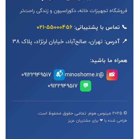
فروشگاه تجهیزات خانه، دکوراسیون و زندگی راحت‌تر
📞 تماس با پشتیبانی:
55000456-021
📍 آدرس:
تهران، صالح‌آباد، خیابان لرنژاد، پلاک 38
همراه ما باشید:
📬
09122949517
@minoshome.ir
📸
09122949517
💬
© 2025 مینوس هوم. تمامی حقوق محفوظ است.
طراحی شده با ❤ برای مشتریان عزیز