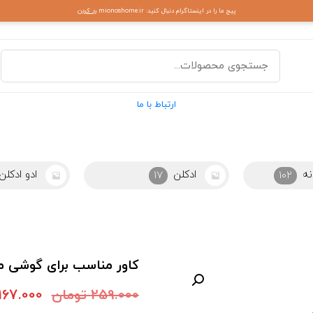
پیج ما را در اینستاگرام دنبال کنید: mionoshome.ir
رد کردن
ارتباط با ما
نه
ادکلن
ادو ادکلن
17
102
كاور مناسب برای گوشی موبایل POCO X5 PRO
259.000
تومان
167.000