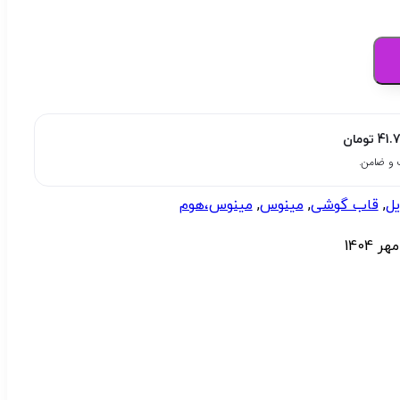
41.
تومان
یل
,
قاب گوشی
,
مینوس
,
مینوس،هوم