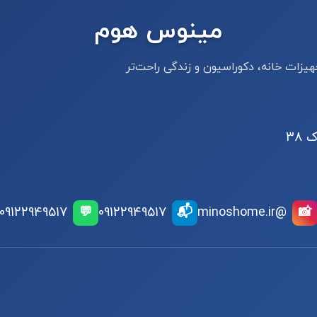
مینوس هوم
یزات خانه، دکوراسیون و زندگی راحت‌تر
 38
📬
09122949517
💬
09122949517
@minoshome.ir
📸