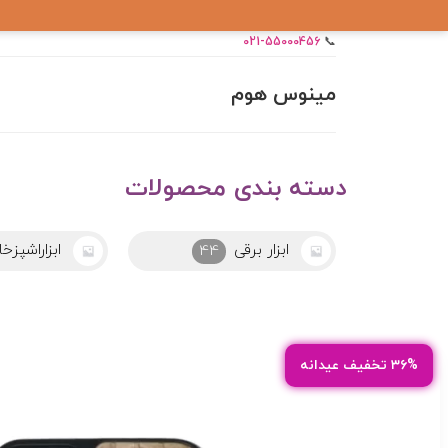
021-55000456
📞
مینوس هوم
دسته بندی محصولات
ابزار برقی
ابزاراشپزخا
44
۳۶% تخفیف عیدانه