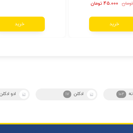
امتیاز
ومان
45.000
تومان
5.00
از 5
خرید
خرید
نه
ادکلن
ادو ادکلن
17
102