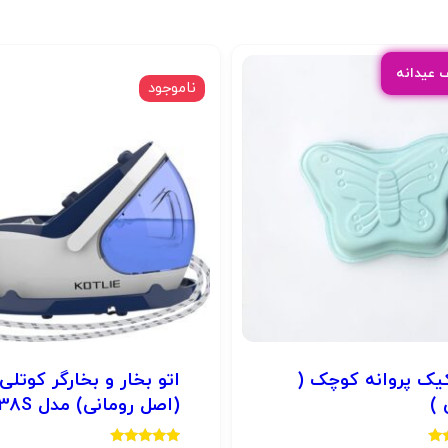
ناموجود
یک پروانه کوچک (
اتو بخار و بخارگر کوتلی
 )
(اصل رومانی) مدل LS-738S