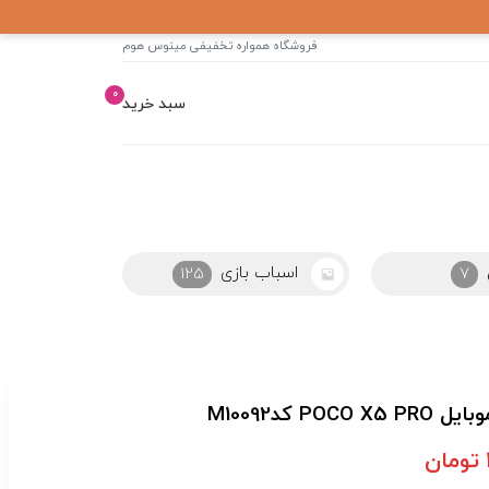
فروشگاه همواره تخفیفی مینوس هوم
0
سبد خرید
اسباب بازی
اسپیکر
125
7
 کدM10092
تومان