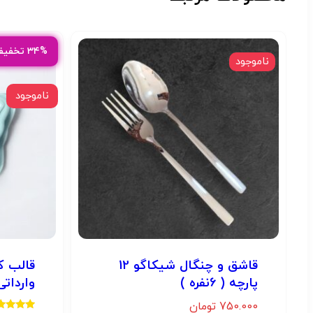
۳۴% تخفیف عیدانه
ناموجود
ناموجود
قاشق و چنگال شیکاگو 12
قالب ک
پارچه ( 6نفره )
وارداتی
750.000
تومان