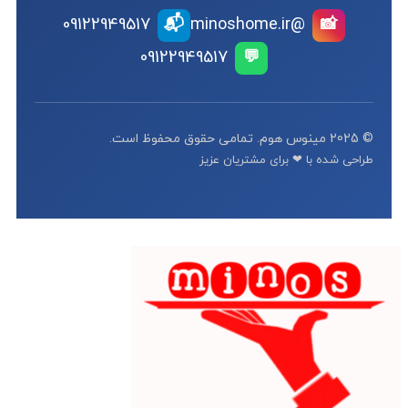
📬
09122949517
@minoshome.ir
📸
09122949517
💬
© 2025 مینوس هوم. تمامی حقوق محفوظ است.
طراحی شده با ❤ برای مشتریان عزیز