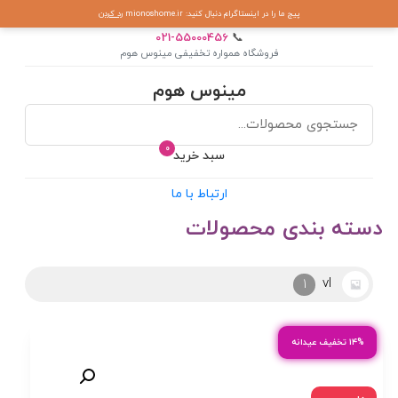
پیج ما را در اینستاگرام دنبال کنید: mionoshome.ir
رد کردن
021-55000456
📞
فروشگاه همواره تخفیفی مینوس هوم
مینوس هوم
0
سبد خرید
ارتباط با ما
دسته بندی محصولات
آرکوپال
2
۱۴% تخفیف عیدانه