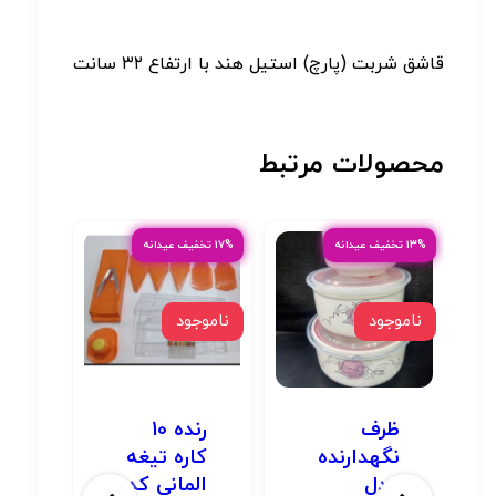
قاشق شربت (پارچ) استیل هند با ارتفاع ۳۲ سانت
محصولات مرتبط
۱۳% تخفیف عیدانه
۱۷% تخفیف عیدانه
ناموجود
ناموجود
ظرف
رنده 10
نگهدارنده
کاره تیغه
مدل
المانی کد