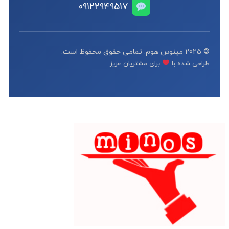
09122949517
© 2025 مینوس هوم. تمامی حقوق محفوظ است.
طراحی شده با
برای مشتریان عزیز