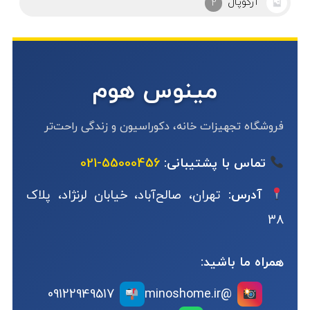
ابزار
25
مینوس هوم
فروشگاه تجهیزات خانه، دکوراسیون و زندگی راحت‌تر
تماس با پشتیبانی:
55000456-021
آدرس:
تهران، صالح‌آباد، خیابان لرنژاد، پلاک
38
همراه ما باشید:
09122949517
@minoshome.ir