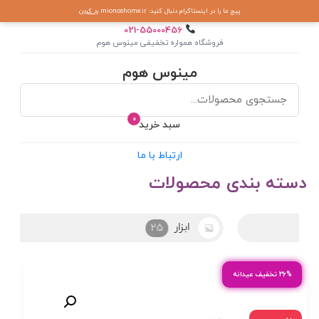
پیج ما را در اینستاگرام دنبال کنید: mionoshome.ir
رد کردن
021-55000456
فروشگاه همواره تخفیفی مینوس هوم
مینوس هوم
0
سبد خرید
ارتباط با ما
دسته بندی محصولات
ابزار
25
۲۶% تخفیف عیدانه