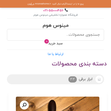
پیج ما را در اینستاگرام دنبال کنید: mionoshome.ir
رد کردن
021-55000456
فروشگاه همواره تخفیفی مینوس هوم
مینوس هوم
0
سبد خرید
ارتباط با ما
دسته بندی محصولات
ابزار برقی
44