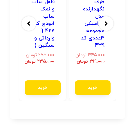
ظرف
فلفل ساب
نگهدارنده
و نمک
مدل
ساب
سرامیکی
اتودی کد
مجموعه
427 (
3عددی کد
وارداتی و
439
سنگین )
345.000
تومان
275.000
تومان
ن
299.000
تومان
235.000
تومان
ن
خرید
خرید