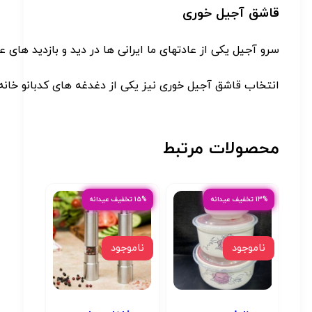
قاشق
آجیل
خوری
سرو
آجیل
یکی
از
عادتهای
ما
ایرانی
ها
در
دید
و
بازدید
های
ع
انتخاب
قاشق
آجیل
خوری
نیز
یکی
از
دغدغه
های
کدبانو
خانه
محصولات مرتبط
۱۳% تخفیف عیدانه
۱۵% تخفیف عیدانه
ناموجود
ناموجود