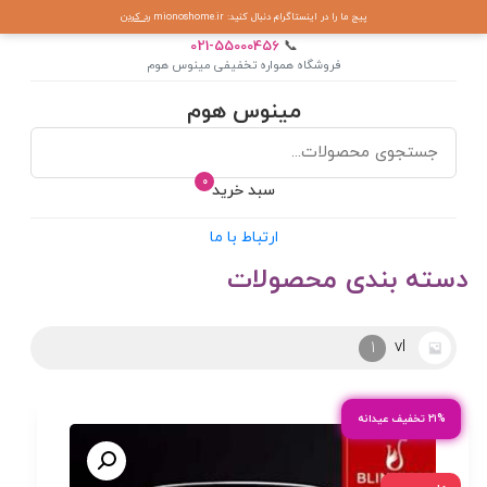
پیج ما را در اینستاگرام دنبال کنید: mionoshome.ir
رد کردن
021-55000456
📞
فروشگاه همواره تخفیفی مینوس هوم
مینوس هوم
0
سبد خرید
ارتباط با ما
دسته بندی محصولات
vl
1
۲۱% تخفیف عیدانه