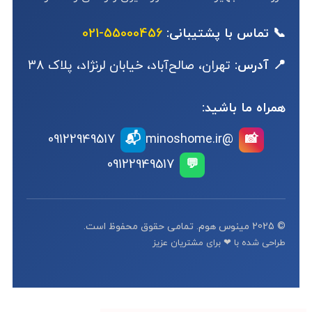
📞 تماس با پشتیبانی:
55000456-021
📍 آدرس:
تهران، صالح‌آباد، خیابان لرنژاد، پلاک 38
همراه ما باشید:
📬
09122949517
@minoshome.ir
📸
09122949517
💬
© 2025 مینوس هوم. تمامی حقوق محفوظ است.
طراحی شده با ❤ برای مشتریان عزیز