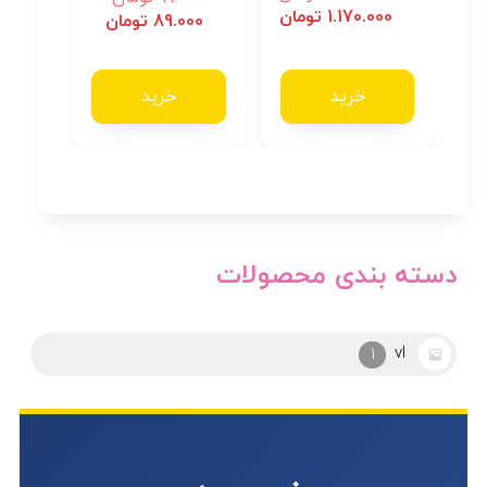
5.00
1.170.000
تومان
از 5
89.000
تومان
خرید
خرید
دسته بندی محصولات
آرکوپال
2