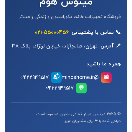
مینوس هوم
فروشگاه تجهیزات خانه، دکوراسیون و زندگی راحت‌تر
📞 تماس با پشتیبانی:
55000456-021
📍 آدرس:
تهران، صالح‌آباد، خیابان لرنژاد، پلاک 38
همراه ما باشید:
📬
09122949517
@minoshome.ir
📸
09122949517
💬
© 2025 مینوس هوم. تمامی حقوق محفوظ است.
طراحی شده با ❤ برای مشتریان عزیز