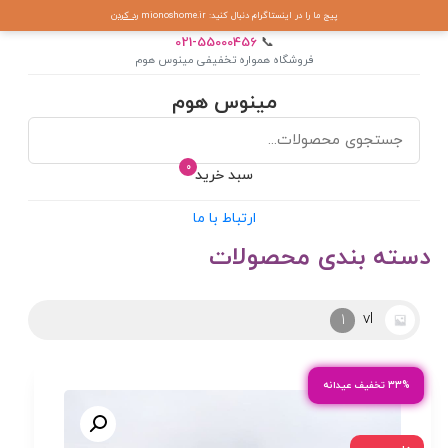
پیج ما را در اینستاگرام دنبال کنید: mionoshome.ir
رد کردن
021-55000456
📞
فروشگاه همواره تخفیفی مینوس هوم
مینوس هوم
0
سبد خرید
ارتباط با ما
دسته بندی محصولات
آرکوپال
2
۳۳% تخفیف عیدانه