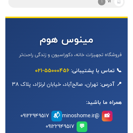
آرکوپال
2
مینوس هوم
فروشگاه تجهیزات خانه، دکوراسیون و زندگی راحت‌تر
📞 تماس با پشتیبانی:
55000456-021
📍 آدرس:
تهران، صالح‌آباد، خیابان لرنژاد، پلاک 38
همراه ما باشید:
📬
09122949517
@minoshome.ir
📸
09122949517
💬