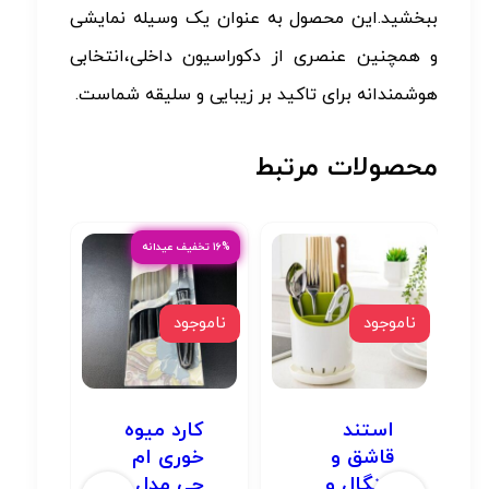
ببخشید.این محصول به عنوان یک وسیله نمایشی
و همچنین عنصری از دکوراسیون داخلی،انتخابی
هوشمندانه برای تاکید بر زیبایی و سلیقه شماست.
محصولات مرتبط
۱۶% تخفیف عیدانه
ناموجود
ناموجود
ناموج
استند
کارد میوه
رن
قاشق و
خوری ام
بی
چنگال و
جی مدل
کد 5