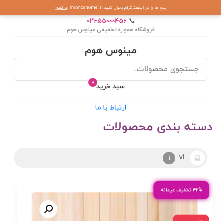
پیج ما را در اینستاگرام دنبال کنید: mionoshome.ir
رد کردن
021-55000456
📞
فروشگاه همواره تخفیفی مینوس هوم
مینوس هوم
0
سبد خرید
ارتباط با ما
دسته بندی محصولات
آرکوپال
2
۴۲% تخفیف عیدانه