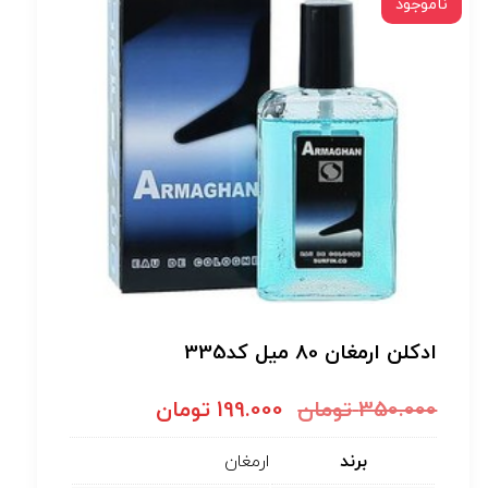
ناموجود
ادکلن ارمغان 80 میل کد335
350.000
تومان
199.000
تومان
برند
ارمغان