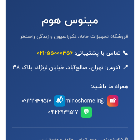
مینوس هوم
فروشگاه تجهیزات خانه، دکوراسیون و زندگی راحت‌تر
📞 تماس با پشتیبانی:
55000456-021
📍 آدرس:
تهران، صالح‌آباد، خیابان لرنژاد، پلاک 38
همراه ما باشید:
📬
09122949517
@minoshome.ir
📸
09122949517
💬
© 2025 مینوس هوم. تمامی حقوق محفوظ است.