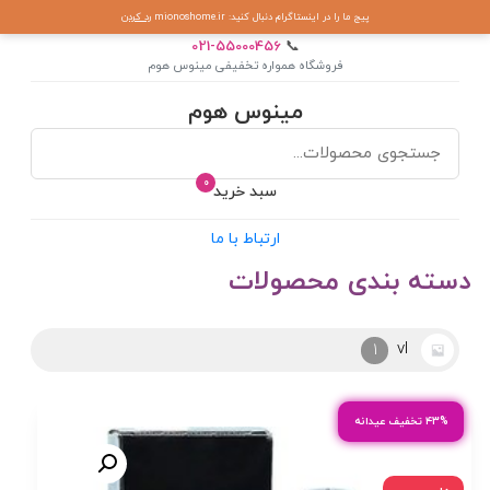
پیج ما را در اینستاگرام دنبال کنید: mionoshome.ir
رد کردن
021-55000456
📞
فروشگاه همواره تخفیفی مینوس هوم
مینوس هوم
0
سبد خرید
ارتباط با ما
دسته بندی محصولات
vl
1
۴۳% تخفیف عیدانه