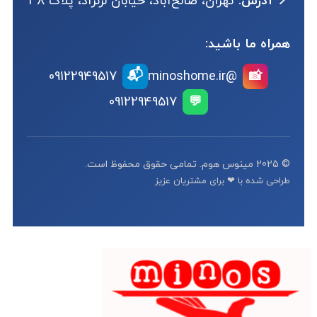
📍 آدرس:
تهران، صالح‌آباد، خیابان لرنژاد، پلاک 38
همراه ما باشید:
📬
09122949517
@minoshome.ir
📸
09122949517
💬
© 2025 مینوس هوم. تمامی حقوق محفوظ است.
طراحی شده با ❤ برای مشتریان عزیز