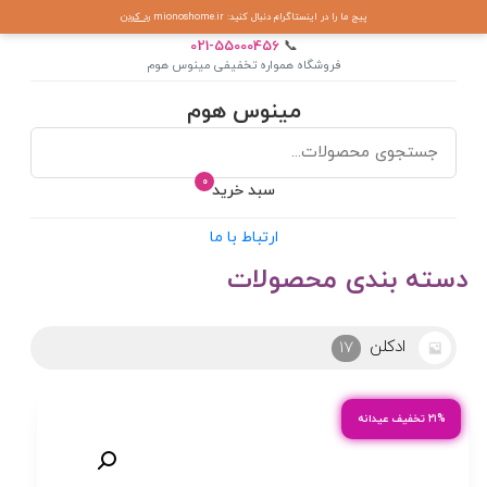
پیج ما را در اینستاگرام دنبال کنید: mionoshome.ir
رد کردن
021-55000456
📞
فروشگاه همواره تخفیفی مینوس هوم
مینوس هوم
0
سبد خرید
ارتباط با ما
دسته بندی محصولات
ادو ادکلن
7
۲۱% تخفیف عیدانه