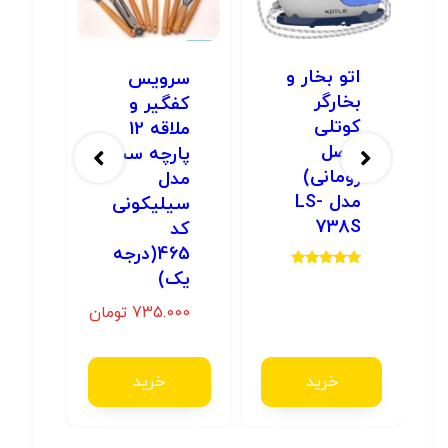
اتو بخار و
سرویس
بخارگر
کفگیر و
کوتلی
ملاقه 12
(اصل
پارچه ست
رومانی)
مدل
مدل LS-
سیلیکونی
738S
کد
465(درجه
ن
یک)
امتیاز
ن
5.00
از 5
735.000
تومان
خرید
خرید