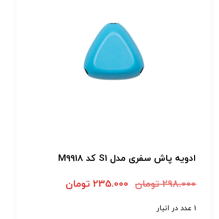
ادویه پاش سفری مدل S1 کد M9918
298.000
تومان
235.000
تومان
1 عدد در انبار