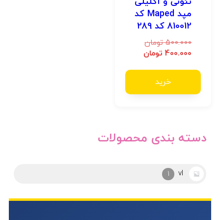
نئونی و اکلیلی
مپد Maped کد
810012 کد 289
500.000
تومان
400.000
تومان
خرید
دسته بندی محصولات
vl
1