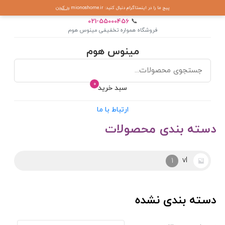
پیج ما را در اینستاگرام دنبال کنید: mionoshome.ir
رد کردن
021-55000456
📞
فروشگاه همواره تخفیفی مینوس هوم
مینوس هوم
0
سبد خرید
ارتباط با ما
دسته بندی محصولات
vl
1
دسته بندی نشده