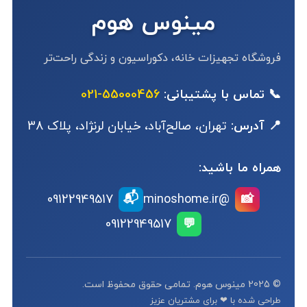
مینوس هوم
فروشگاه تجهیزات خانه، دکوراسیون و زندگی راحت‌تر
📞 تماس با پشتیبانی:
55000456-021
📍 آدرس:
تهران، صالح‌آباد، خیابان لرنژاد، پلاک 38
همراه ما باشید:
📬
09122949517
@minoshome.ir
📸
09122949517
💬
© 2025 مینوس هوم. تمامی حقوق محفوظ است.
طراحی شده با ❤ برای مشتریان عزیز