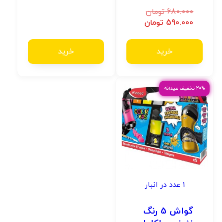
680.000
تومان
590.000
تومان
خرید
خرید
۲۰% تخفیف عیدانه
1 عدد در انبار
گواش 5 رنگ